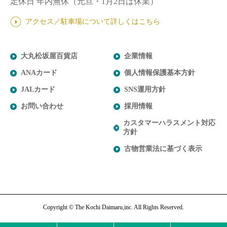
定休日 年内無休（元旦・1月2日は休業）
オフプライスストア
プラグス マーケット 高知店
プレタポルテ
婦人靴
婦人洋品
ジューススタンド
カルチャー
アウトドア用品
メンズキャラクター
総合カウンター
アクセス／駐車場について詳しくはこちら
大丸松坂屋百貨店
企業情報
ANAカード
個人情報保護基本方針
JALカード
SNS運用方針
お問い合わせ
採用情報
カスタマーハラスメント対応
トゥールモンド／モネ／ホフ
方針
〈トゥールモンド〉
古物営業法に基づく表示
占い＆カルチャー 理煌舎 高知大丸店
トレンドを追従するのではなく"自分のスタイル"を持ち、上質を
知る大人の女性のためのニューエイジレスなセレクトショップ。
営業時間：11時→19時(最終受付18：30）
ラックラック
プラグス マーケット高知店
クールカレアン
婦人洋品売場
ライムランド ヴィフ
好日山荘
ポール・スミス
総合カウンター
〈ガボール〉
定休日：無休(高知大丸休業日に準じる)
様々な理由で販売時期を過ぎてしまった商品を買取り、捨ててし
地域初、全国では４店舗目となる「プラグス マーケット高知
レディースアパレルのセレクトショップです。 オリジナルブラ
高知大丸の顔ともいえる婦人洋品売場。ハンカチ、靴下、ベル
野菜・果物のフレッシュジュースをはじめ、ミックスジュースや
地域初の登山・クライミング・アウトドア用品総合専門店です。
ポール・スミスは、英国を代表するファッションライフスタイル
ウイングカードプライムのご入会手続きのほか、さまざまなシー
1919年にドイツで創業、オリジナルの木型が生み出すホールドは
ご予約・お問い合わせ：088-854-6538
シマダヤ プラス
シマダヤ プラス
まうにはもったいない国内外の新品ブランド品を毎日80－
店」。 ハンズがプロデュースする、「地域を元気に」をキーワ
ンドと海外の厳選されたインポートブランドを ミックス、大人
ト、傘、スカーフ、手袋など、日常使いにもギフトにも最適なア
バナナジュースを。 酔鯨酒造の新しい感覚のあま酒ビバレッジ
里山ハイキングから本格登山まで幅広いニーズに対応した商品を
ブランドです。 「インスピレーションの源はどこにでもある」
ンの贈り物としてご利用いただける各種商品券の販売、ご進物に
世界中の女性を魅了し続けています。
Copyright © The Kochi Daimaru,inc. All Rights Reserved.
家具・生活雑貨のほか、現代アートを中心としたインテリアギャ
家具・生活雑貨のほか、現代アートを中心としたインテリアギャ
30％OFFで販売するオフプライスストア。 ファッションを中心に
ードとした暮らし密着・発見・発信型マーケットです。
の女性にご提案。 こだわりの素材・製法で作られた洋服や雑貨
イテムを、洗練された空間でご紹介いたします。
もコラボレーション。
取り揃え、登山・アウトドアを楽しむ皆さまの地域ナンバーワン
というデザイナー、ポール・スミスの言葉は、ブランド創設以来
関するご相談、免税の手続きもお承りいたします。 ◇カードカ
〈モネ〉
ウィングカードプライム、大丸松坂屋お得意様カード、大丸松坂
ラリー 「TOSA サローネ」も併設。 「素敵な価値との出会い」
ラリー 「TOSA サローネ」も併設。 「素敵な価値との出会い」