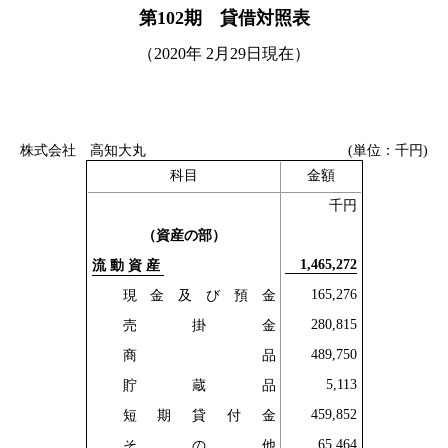
第102期 貸借対照表
（2020年 2月29日現在）
株式会社 高知大丸
(単位：千円)
科目
金額
千円
（資産の部）
1,465,272
流動資産
165,276
現金及び預金
280,815
売掛金
489,750
商品
5,113
貯蔵品
459,852
短期貸付金
65,464
その他