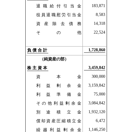
183,871
退職給付引当金
8,583
役員退職慰労引当金
14,318
資産除去債務
22,524
その他
1,728,860
負債合計
（純資産の部）
3,459,842
株主資本
300,000
資本金
3,159,842
利益剰余金
75,000
利益準備金
3,084,842
その他利益剰余金
1,932,120
別途積立金
6,472
償却資産圧縮積立金
1,146,250
繰越利益剰余金