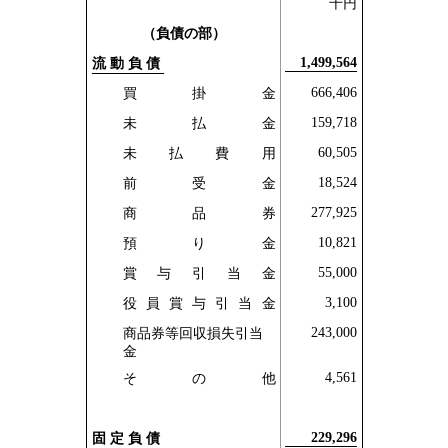
千円
（負債の部）
1,499,564
流動負債
666,406
買掛金
159,718
未払金
60,505
未払費用
18,524
前受金
277,925
商品券
10,821
預り金
55,000
賞与引当金
3,100
役員賞与引当金
243,000
商品券等回収損失引当
金
4,561
その他
229,296
固定負債